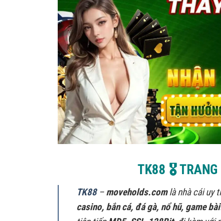
TK88 🎖️ TRAN
TK88
–
moveholds.com
là nhà cái uy t
casino, bắn cá, đá gà, nổ hũ, game bà