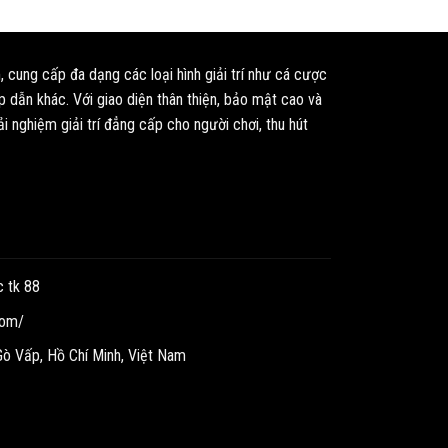
, cung cấp đa dạng các loại hình giải trí như cá cược
ấp dẫn khác. Với giao diện thân thiện, bảo mật cao và
ải nghiệm giải trí đẳng cấp cho người chơi, thu hút
 tk 88
com/
Gò Vấp, Hồ Chí Minh, Việt Nam