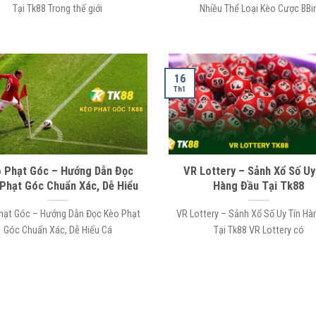
Tại Tk88 Trong thế giới
Nhiều Thể Loại Kèo Cược BBi
16
Th1
 Phạt Góc – Hướng Dẫn Đọc
VR Lottery – Sảnh Xổ Số Uy
Phạt Góc Chuẩn Xác, Dễ Hiểu
Hàng Đầu Tại Tk88
hạt Góc – Hướng Dẫn Đọc Kèo Phạt
VR Lottery – Sảnh Xổ Số Uy Tín Hà
Góc Chuẩn Xác, Dễ Hiểu Cá
Tại Tk88 VR Lottery có