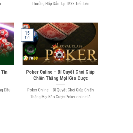
n
Thưởng Hấp Dẫn Tại TK88 Tiến Lên
15
Th1
 Tín
Poker Online – Bí Quyết Chơi Giúp
Chiến Thắng Mọi Kèo Cược
ng Đầu
Poker Online – Bí Quyết Chơi Giúp Chiến
Thắng Mọi Kèo Cược Poker online là