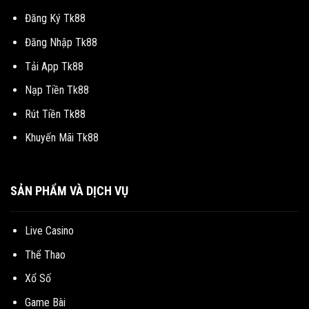
Đăng Ký Tk88
Đăng Nhập Tk88
Tải App Tk88
Nạp Tiền Tk88
Rút Tiền Tk88
Khuyến Mãi Tk88
SẢN PHẨM VÀ DỊCH VỤ
Live Casino
Thể Thao
Xổ Số
Game Bài