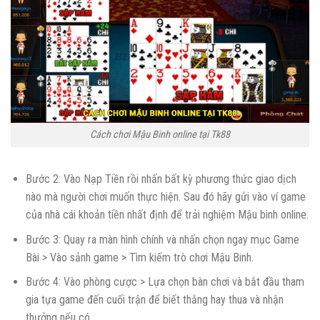
Cách chơi Mậu Binh online tại Tk88
Bước 2: Vào Nạp Tiền rồi nhấn bất kỳ phương thức giao dịch
nào mà người chơi muốn thực hiện. Sau đó hãy gửi vào ví game
của nhà cái khoản tiền nhất định để trải nghiệm Mậu binh online.
Bước 3: Quay ra màn hình chính và nhấn chọn ngay mục Game
Bài > Vào sảnh game > Tìm kiếm trò chơi Mậu Binh.
Bước 4: Vào phòng cược > Lựa chọn bàn chơi và bắt đầu tham
gia tựa game đến cuối trận để biết thắng hay thua và nhận
thưởng nếu có.