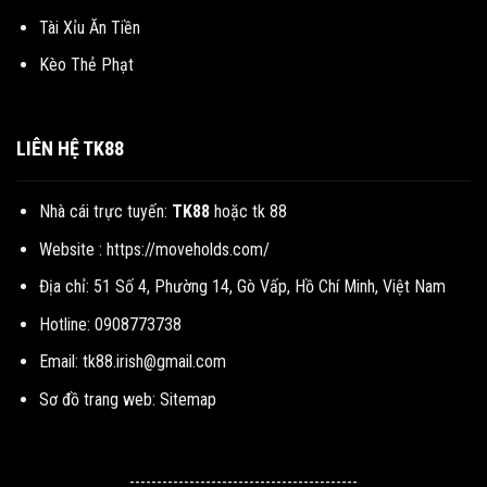
Tài Xỉu Ăn Tiền
Kèo Thẻ Phạt
LIÊN HỆ TK88
Nhà cái trực tuyến:
TK88
hoặc tk 88
Website :
https://moveholds.com/
Địa chỉ: 51 Số 4, Phường 14, Gò Vấp, Hồ Chí Minh, Việt Nam
Hotline: 0908773738
Email:
tk88.irish@gmail.com
Sơ đồ trang web:
Sitemap
------------------------------------------